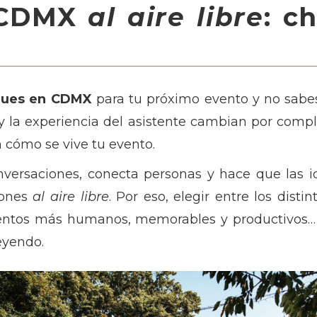
 CDMX
al aire libre
: c
nues en CDMX
para tu próximo evento y no sabes
ca y la experiencia del asistente cambian por com
n cómo se vive tu evento.
versaciones, conecta personas y hace que las i
iones
al aire libre
. Por eso, elegir entre los disti
entos más humanos, memorables y productivos… 
eyendo.