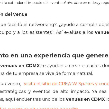
ite extender el impacto del evento
al aire libre
en redes y repo
ón del venue
nue facilitó el networking?, ¿ayudó a cumplir objeti
quipo y a los asistentes? Así evalúas a los
venu
nto en una experiencia que genere
s
venues en CDMX
te ayudan a crear espacios don
ura de tu empresa se vive de forma natural.
 tu evento,
visita el sitio de CREA W Spaces y con
stratégicas y eventos de alto impacto. Ya sea
s, aquí encuentras uno de los
venues en CDMX
i