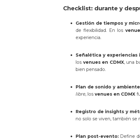
Checklist: durante y des
Gestión de tiempos y mic
de flexibilidad. En los
venu
experiencia.
Señalética y experiencias i
los
venues en CDMX
, una b
bien pensado.
Plan de sonido y ambiente
libre
, los
venues en CDMX
fu
Registro de insights y métr
no solo se viven, también se
Plan post-evento:
Define de