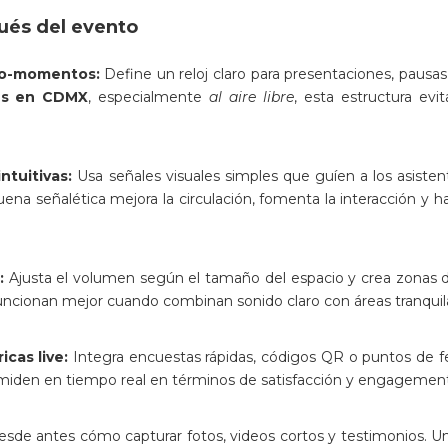
pués del evento
ro-momentos:
Define un reloj claro para presentaciones, pausa
es en CDMX
, especialmente
al aire libre
, esta estructura evit
ntuitivas:
Usa señales visuales simples que guíen a los asiste
uena señalética mejora la circulación, fomenta la interacción y h
:
Ajusta el volumen según el tamaño del espacio y crea zonas 
ncionan mejor cuando combinan sonido claro con áreas tranquilas
icas live:
Integra encuestas rápidas, códigos QR o puntos de fe
 miden en tiempo real en términos de satisfacción y engagement
sde antes cómo capturar fotos, videos cortos y testimonios. 