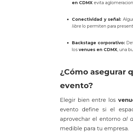
en CDMX
evita aglomeracion
Conectividad y señal:
Algun
libre
lo permiten para presenta
Backstage corporativo:
Defi
los
venues en CDMX
, una b
¿Cómo asegurar q
evento?
Elegir bien entre los
venu
evento define si el espa
aprovechar el entorno
al a
medible para tu empresa.