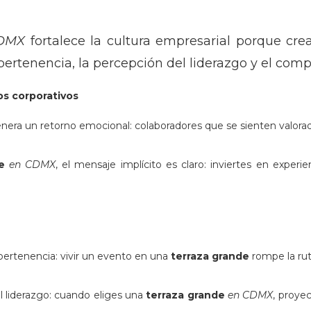
DMX
fortalece la cultura empresarial porque cr
pertenencia, la percepción del liderazgo y el com
os corporativos
nera un retorno emocional: colaboradores que se sienten valora
de
en CDMX
, el mensaje implícito es claro: inviertes en experi
pertenencia: vivir un evento en una
terraza grande
rompe la rut
l liderazgo: cuando eliges una
terraza grande
en CDMX
, proyec