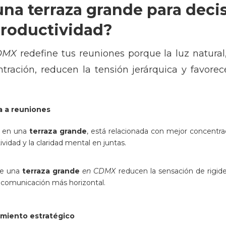
una terraza grande para deci
productividad?
DMX
redefine tus reuniones porque la luz natural, 
tración, reducen la tensión jerárquica y favore
a a reuniones
te en una
terraza grande
, está relacionada con mejor concentra
ividad y la claridad mental en juntas.
de una
terraza grande
en CDMX
reducen la sensación de rigid
y comunicación más horizontal.
amiento estratégico