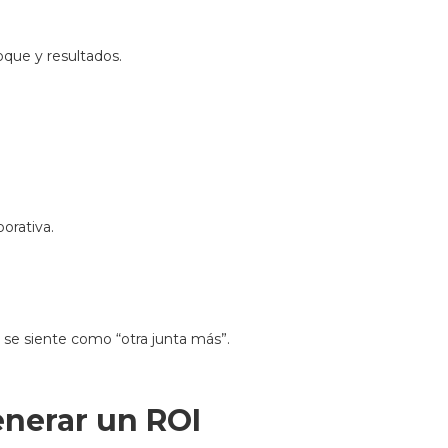
oque y resultados.
orativa.
se siente como “otra junta más”.
enerar un ROI