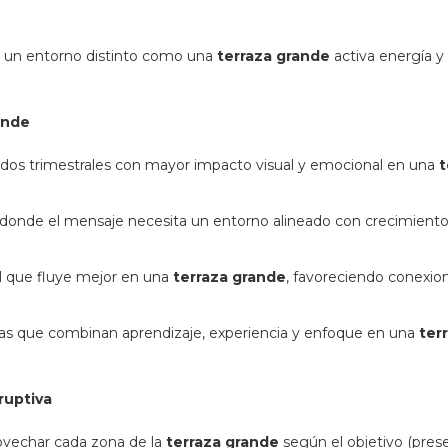
 un entorno distinto como una
terraza grande
activa energía y 
ande
ados trimestrales con mayor impacto visual y emocional en una
t
donde el mensaje necesita un entorno alineado con crecimiento
 que fluye mejor en una
terraza grande
, favoreciendo conexio
vas que combinan aprendizaje, experiencia y enfoque en una
ter
ruptiva
ovechar cada zona de la
terraza grande
según el objetivo (pres