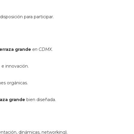
disposición para participar.
erraza grande
en CDMX
.
 e innovación.
nes orgánicas.
raza grande
bien diseñada.
entación, dinámicas, networking).