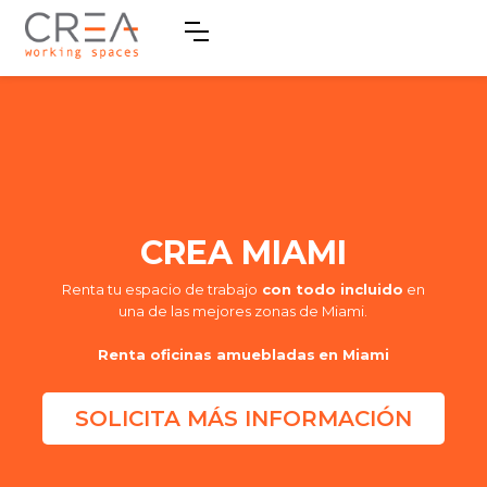
CREA MIAMI
Renta tu espacio de trabajo
con todo incluido
en
una de las mejores zonas de Miami.
Renta oficinas amuebladas
en Miami
SOLICITA MÁS INFORMACIÓN