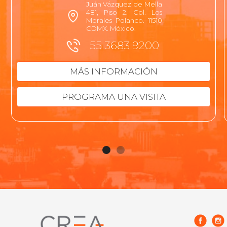
Juán Vázquez de Mella
481, Piso 2. Col. Los
Morales Polanco. 11510
CDMX. México.
55 3683 9200
MÁS INFORMACIÓN
PROGRAMA UNA VISITA