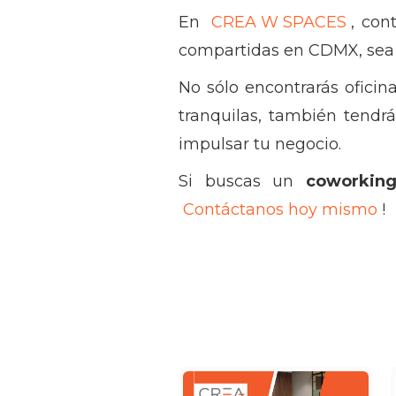
En
CREA W SPACES
, con
compartidas en CDMX, sea 
No sólo encontrarás ofici
tranquilas, también tendr
impulsar tu negocio.
Si buscas un
coworkin
Contáctanos hoy mismo
!