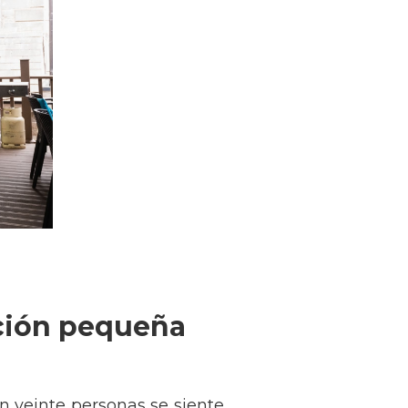
ación pequeña
n veinte personas se siente