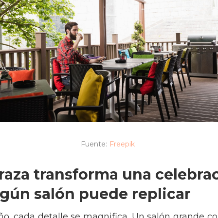
Fuente:
Freepik
rraza transforma una celebr
gún salón puede replicar
, cada detalle se magnifica. Un salón grande co