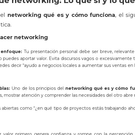
de networking: Lo que sí y lo qu
 el
networking qué es y cómo funciona
, el si
tica.
 hacer networking
y enfoque:
Tu presentación personal debe ser breve, relevant
 puedes aportar valor. Evita discursos vagos o excesivamente t
edes decir “ayudo a negocios locales a aumentar sus ventas en l
blas:
Uno de los principios del
networking qué es y cómo f
, mostrar atención y comprender las necesidades del otro abre m
 abiertas como “¿en qué tipo de proyectos estás trabajando aho
r valor primero genera confianza y rompe con la percepción