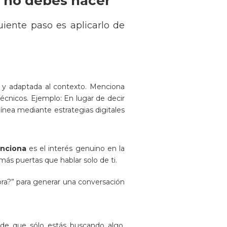
e no debes hacer
guiente paso es aplicarlo de
e y adaptada al contexto. Menciona
écnicos. Ejemplo: En lugar de decir
ínea mediante estrategias digitales
unciona
es el interés genuino en la
ás puertas que hablar solo de ti.
ra?” para generar una conversación
 de que sólo estás buscando algo.