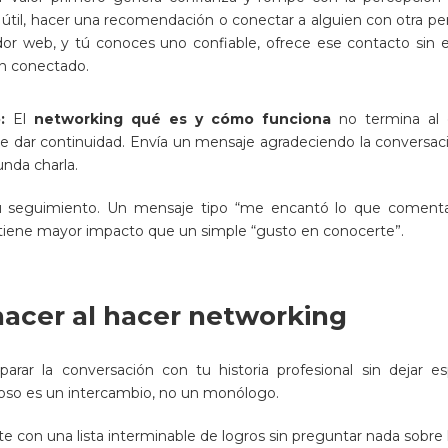
útil, hacer una recomendación o conectar a alguien con otra per
r web, y tú conoces uno confiable, ofrece ese contacto sin e
n conectado.
o:
El
networking qué es y cómo funciona
no termina al 
e dar continuidad. Envía un mensaje agradeciendo la conversac
nda charla.
tu seguimiento. Un mensaje tipo “me encantó lo que coment
tiene mayor impacto que un simple “gusto en conocerte”.
acer al hacer networking
parar la conversación con tu historia profesional sin dejar 
toso es un intercambio, no un monólogo.
e con una lista interminable de logros sin preguntar nada sobre l