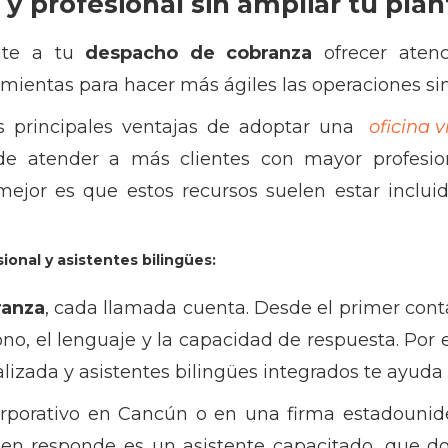
y profesional sin ampliar tu plant
te a tu
despacho de cobranza
ofrecer atenci
amientas para hacer más ágiles las operaciones si
s principales ventajas de adoptar una
oficina v
 de atender a más clientes con mayor profesio
mejor es que estos recursos suelen estar inclui
ional y asistentes bilingües:
ranza
, cada llamada cuenta. Desde el primer conta
ono, el lenguaje y la capacidad de respuesta. Por
lizada y asistentes bilingües integrados te ayuda 
rporativo en Cancún o en una firma estadounid
ien responde es un asistente capacitado, que do