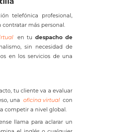
illa
ón telefónica profesional,
n contratar más personal.
irtual
en tu
despacho de
nalismo, sin necesidad de
dos en los servicios de una
cto, tu cliente va a evaluar
 eso, una
oficina virtual
con
a competir a nivel global.
ense llama para aclarar un
mina el inglés o cualquier