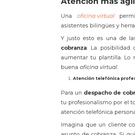
Atención más ágil 
Una
oficina virtual
permi
asistentes bilingües y herr
Y justo esto es una de la
cobranza
: La posibilidad
aumentar tu plantilla. Lo 
buena
oficina virtual
.
Atención telefónica profes
Para un
despacho de cob
tu profesionalismo por el t
atención telefónica persona
Imagina que un cliente co
asunto de cobranza. Si qu