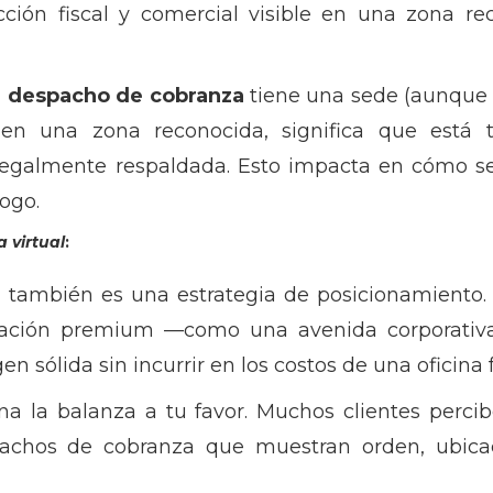
ción fiscal y comercial visible en una zona r
l
despacho de cobranza
tiene una sede (aunque
 en una zona reconocida, significa que está 
y legalmente respaldada. Esto impacta en cómo s
logo.
a virtual
:
también es una estrategia de posicionamiento. 
ción premium —como una avenida corporativa o
sólida sin incurrir en los costos de una oficina fí
ina la balanza a tu favor. Muchos clientes perc
pachos de cobranza que muestran orden, ubicac