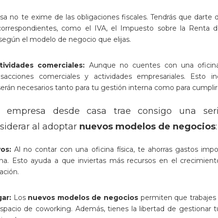
a no te exime de las obligaciones fiscales. Tendrás que darte de
orrespondientes, como el IVA, el Impuesto sobre la Renta de
egún el modelo de negocio que elijas.
tividades comerciales:
Aunque no cuentes con una oficina f
sacciones comerciales y actividades empresariales. Esto in
án necesarios tanto para tu gestión interna como para cumplir c
u empresa desde casa trae consigo una ser
iderar al adoptar
nuevos modelos de negocios
:
vos:
Al no contar con una oficina física, te ahorras gastos impo
cina. Esto ayuda a que inviertas más recursos en el crecimien
ación.
gar:
Los
nuevos modelos de negocios
permiten que trabajes
espacio de coworking. Además, tienes la libertad de gestionar t