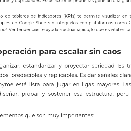
errores y duplicidades. Estas acciones pequeñas generan una gran 
so de tableros de indicadores (KPIs) te permite visualizar en
ples en Google Sheets o integrarlos con plataformas como G
tual
. Ver tendencias te ayuda a actuar rápido, lo que es vital en
operación para escalar sin caos
organizar, estandarizar y proyectar seriedad. Es 
dos, predecibles y replicables. Es dar señales clar
yme está lista para jugar en ligas mayores. La
señar, probar y sostener esa estructura, pero
lementos que son muy importantes: