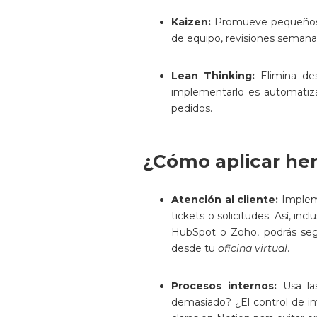
Kaizen:
Promueve pequeños 
de equipo, revisiones semanal
Lean Thinking:
Elimina des
implementarlo es automatiza
pedidos.
¿Cómo aplicar he
Atención al cliente:
Implem
tickets o solicitudes. Así, 
HubSpot o Zoho, podrás segm
desde tu
oficina virtual
.
Procesos internos:
Usa l
demasiado? ¿El control de in